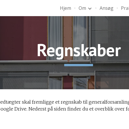
Hjem
Om
Ansøg
Pra
ip to main content
Skip to navigat
Regnskaber
edtægter skal fremligge et regnskab til generalforsamling
Google Drive. Nederst på siden finder du et overblik over