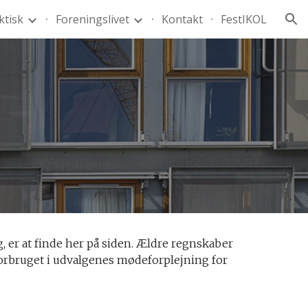
ktisk
Foreningslivet
Kontakt
FestIKOL
ion
, er at finde her på siden. Ældre regnskaber
 forbruget i udvalgenes mødeforplejning for