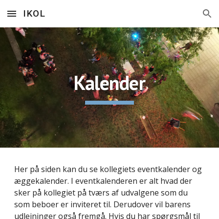
IKOL
Skip to main content
Skip to navigation
Kalender
Her på siden kan du se kollegiets eventkalender og
æggekalender. I eventkalenderen er alt hvad der
sker på kollegiet på tværs af udvalgene som du
som beboer er inviteret til. Derudover vil barens
udlejninger også fremgå. Hvis du har spørgsmål til